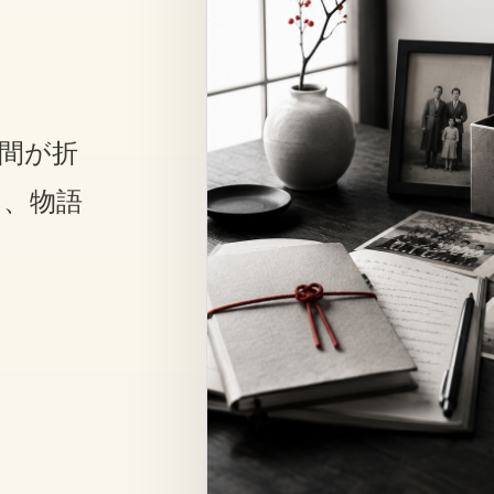
間が折
と、物語