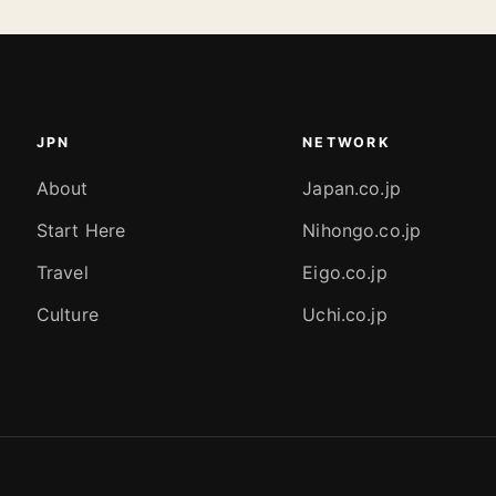
JPN
NETWORK
About
Japan.co.jp
Start Here
Nihongo.co.jp
Travel
Eigo.co.jp
Culture
Uchi.co.jp