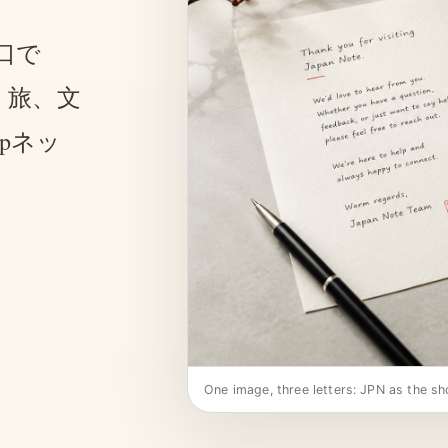
入口で
 旅、文
jpネッ
One image, three letters: JPN as the s